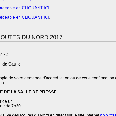
argeable en CLIQUANT ICI
argeable en CLIQUANT ICI
.
ROUTES DU NORD 2017
uée à :
l de Gaulle
opie de votre demande d'accréditation ou de cette confirmation a
ion.
E DE LA SALLE DE PRESSE
ir de 8h
rtir de 7h30
Rallye des Routes du Nord en direct sur le site internet
www.ffsa