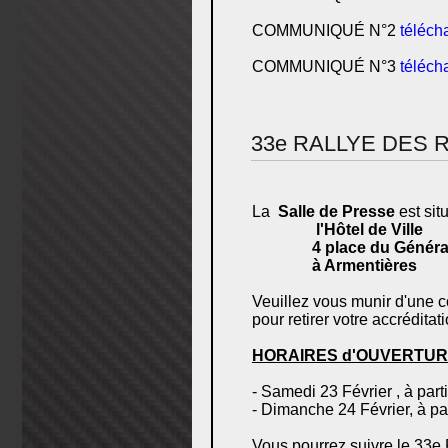
COMMUNIQUÉ N°2
téléch
COMMUNIQUÉ N°3
téléch
33e RALLYE DES 
La
Salle de Presse
est sit
l'Hôtel de Ville
4 place du Généra
à Armentières
Veuillez vous munir d'une c
pour retirer votre accréditat
HORAIRES d'OUVERTUR
- Samedi 23 Février , à part
- Dimanche 24 Février, à pa
Vous pourrez suivre le 33e 